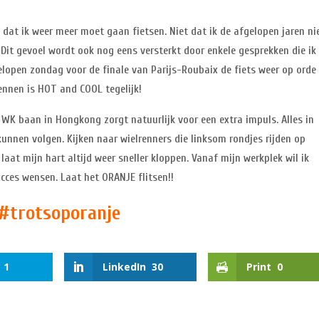
l dat ik weer meer moet gaan fietsen. Niet dat ik de afgelopen jaren ni
it gevoel wordt ook nog eens versterkt door enkele gesprekken die ik 
lopen zondag voor de finale van Parijs-Roubaix de fiets weer op orde
ennen is HOT and COOL tegelijk!
WK baan in Hongkong zorgt natuurlijk voor een extra impuls. Alles in
unnen volgen. Kijken naar wielrenners die linksom rondjes rijden op
laat mijn hart altijd weer sneller kloppen. Vanaf mijn werkplek wil ik
cces wensen. Laat het ORANJE flitsen!!
#trotsoporanje
1
LinkedIn
30
Print
0