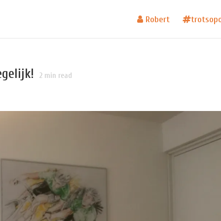
Robert
trotsop
gelijk!
2
min read