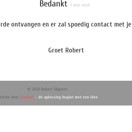
Bedankt
1
min read
 orde ontvangen en er zal spoedig contact met 
Groet Robert
© 2026 Robert Slippens
ebsite door
Studio2
– de oplossing begint met een idee