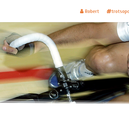
Robert
trotsop